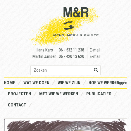
Skip
to
content
Hans Kars
06 - 532 11 238
E-mail
Martin Jansen
06 - 420 13 620
E-mail
HOME
WAT WE DOEN
WIE WE ZIJN
HOE WE WERKEN
Inloggen
PROJECTEN
MET WIE WE WERKEN
PUBLICATIES
CONTACT