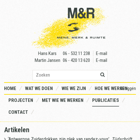
Skip
to
content
Hans Kars
06 - 532 11 238
E-mail
Martin Jansen
06 - 420 13 620
E-mail
HOME
WAT WE DOEN
WIE WE ZIJN
HOE WE WERKEN
Inloggen
PROJECTEN
MET WIE WE WERKEN
PUBLICATIES
CONTACT
Artikelen
‘
Antwerpse Zuiderdokken zijn plek van rendez-vous
’,
Tijdschrift