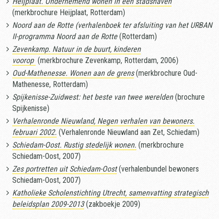
Heijplaat. Ondernemend wonen in een stadshaven
(merkbrochure Heijplaat, Rotterdam)
Noord aan de Rotte (verhalenboek ter afsluiting van het URBAN
II-programma Noord aan de Rotte
(Rotterdam)
Zevenkamp. Natuur in de buurt, kinderen
voorop
(merkbrochure Zevenkamp, Rotterdam, 2006)
Oud-Mathenesse. Wonen aan de grens
(merkbrochure Oud-
Mathenesse, Rotterdam)
Spijkenisse-Zuidwest: het beste van twee werelden
(brochure
Spijkenisse)
Verhalenronde Nieuwland, Negen verhalen van bewoners.
februari 2002.
(Verhalenronde Nieuwland aan Zet, Schiedam)
Schiedam-Oost. Rustig stedelijk wonen.
(merkbrochure
Schiedam-Oost, 2007)
Zes portretten uit Schiedam-Oost
(verhalenbundel bewoners
Schiedam-Oost, 2007)
Katholieke Scholenstichting Utrecht, samenvatting strategisch
beleidsplan 2009-2013
(zakboekje 2009)