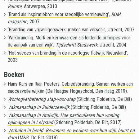
Ruimte
, Antwerpen, 2013
‘
Brand als inspiratiebron voor stedelijke vernieuwing
’,
ROM
magazine
, 2007
‘
Branding van vrijwilligerswerk: maken van verschil
’, Utrecht, 2007
‘
Wijkbranding. Merk en kernwaarden als leidende principes voor
de aanpak van een wijk
’,
Tijdschrift Stadswerk
, Utrecht, 2004
‘
Het succes van branding in de naoorlogse flatwijk Nieuwland
’,
2003
Boeken
Hans Kars en Rian Peeters.
Gebiedsbranding. Samen werken aan
succesvolle wijken
(De Haagse Hogeschool, Den Haag 2019).
Woningverbetering stap-voor-stap
(Stichting Polderlab, De Bilt)
Vakmanschap in Zuiderzeewijk
(Stichting Polderlab, De Bilt)
Vakmanschap in Atolwijk. Hoe particulieren hun woning
opknappen in Lelystad
(Stichting Polderlab, De Bilt, 2017).
Verhalen in beeld. Bewoners en werkers over hun wijk, buurt en
dorp
(M&R, De Bilt, 2018).