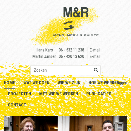
Skip
to
content
Hans Kars
06 - 532 11 238
E-mail
Martin Jansen
06 - 420 13 620
E-mail
HOME
WAT WE DOEN
WIE WE ZIJN
HOE WE WERKEN
Inloggen
PROJECTEN
MET WIE WE WERKEN
PUBLICATIES
CONTACT