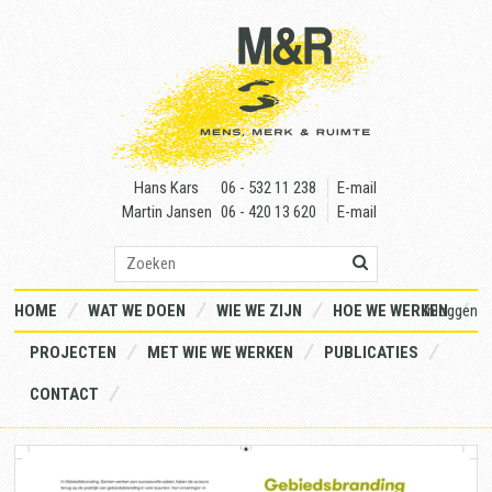
Skip
to
content
Hans Kars
06 - 532 11 238
E-mail
Martin Jansen
06 - 420 13 620
E-mail
HOME
WAT WE DOEN
WIE WE ZIJN
HOE WE WERKEN
Inloggen
PROJECTEN
MET WIE WE WERKEN
PUBLICATIES
CONTACT